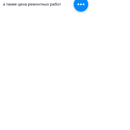
а также цена ремонтных работ.
Ремонт
Мы договоримся о цене и сроках, мастер
начнет работу. Предоплата нужна на
запчасти, работу оплачиваете после
выполнения, оформляем гарантию.
Время работы
ПН–ПТ: 9:00–18:00
СБ: 9:30–14:00
ВС: выходной